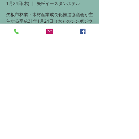
1月24日(木)
  |  
矢板イースタンホテル
矢板市林業・木材産業成長化推進協議会が主
催する平成31年1月24日（木）のシンポジウ
ムです。
お申し込みの受付は終了しまし
た。
他のイベントを見る
日時・場所
2019年1月24日 13:30
矢板イースタンホテル, 日本、〒329-2162
栃木県矢板市末広町２４−１